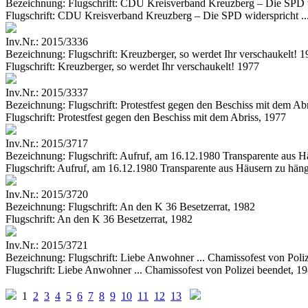
Bezeichnung:
Flugschrift: CDU Kreisverband Kreuzberg – Die SPD wi
Flugschrift: CDU Kreisverband Kreuzberg – Die SPD widerspricht ..
Inv.Nr.:
2015/3336
Bezeichnung:
Flugschrift: Kreuzberger, so werdet Ihr verschaukelt! 
Flugschrift: Kreuzberger, so werdet Ihr verschaukelt! 1977
Inv.Nr.:
2015/3337
Bezeichnung:
Flugschrift: Protestfest gegen den Beschiss mit dem Ab
Flugschrift: Protestfest gegen den Beschiss mit dem Abriss, 1977
Inv.Nr.:
2015/3717
Bezeichnung:
Flugschrift: Aufruf, am 16.12.1980 Transparente aus 
Flugschrift: Aufruf, am 16.12.1980 Transparente aus Häusern zu hän
Inv.Nr.:
2015/3720
Bezeichnung:
Flugschrift: An den K 36 Besetzerrat, 1982
Flugschrift: An den K 36 Besetzerrat, 1982
Inv.Nr.:
2015/3721
Bezeichnung:
Flugschrift: Liebe Anwohner ... Chamissofest von Poli
Flugschrift: Liebe Anwohner ... Chamissofest von Polizei beendet, 1
1
2
3
4
5
6
7
8
9
10
11
12
13