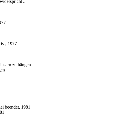
derspricht ...
.
1977
riss, 1977
Häusern zu hängen
gen
zei beendet, 1981
981