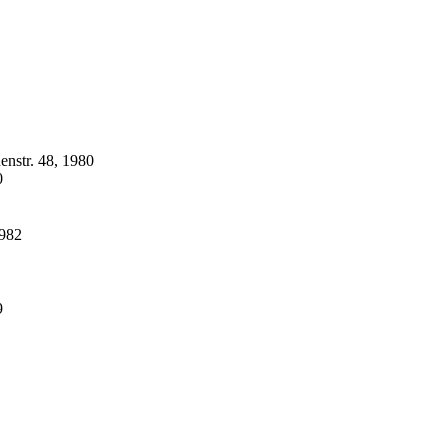
enstr. 48, 1980
0
1982
9