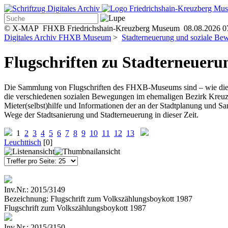
© X-MAP FHXB Friedrichshain-Kreuzberg Museum 08.08.2026 0
Digitales Archiv FHXB Museum
>
Stadterneuerung und soziale Be
Flugschriften zu Stadterneueru
Die Sammlung von Flugschriften des FHXB-Museums sind – wie die Pl
die verschiedenen sozialen Bewegungen im ehemaligen Bezirk Kreuzb
Mieter(selbst)hilfe und Informationen der an der Stadtplanung und 
Wege der Stadtsanierung und Stadterneuerung in dieser Zeit.
1
2
3
4
5
6
7
8
9
10
11
12
13
Leuchttisch
[
0
]
Inv.Nr.:
2015/3149
Bezeichnung:
Flugschrift zum Volkszählungsboykott 1987
Flugschrift zum Volkszählungsboykott 1987
Inv.Nr.:
2015/3150