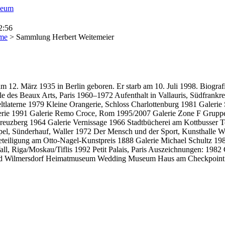
2:56
eme
> Sammlung Herbert Weitemeier
m 12. März 1935 in Berlin geboren. Er starb am 10. Juli 1998. Biogr
e des Beaux Arts, Paris 1960–1972 Aufenthalt in Vallauris, Südfrank
eltlaterne 1979 Kleine Orangerie, Schloss Charlottenburg 1981 Galer
lerie 1991 Galerie Remo Croce, Rom 1995/2007 Galerie Zone F Grupp
uzberg 1964 Galerie Vernissage 1966 Stadtbücherei am Kottbusser Tor
eppel, Sünderhauf, Waller 1972 Der Mensch und der Sport, Kunsthall
teiligung am Otto-Nagel-Kunstpreis 1ß88 Galerie Michael Schultz 19
l, Riga/Moskau/Tiflis 1992 Petit Palais, Paris Auszeichnungen: 198
 und Wilmersdorf Heimatmuseum Wedding Museum Haus am Checkpoin