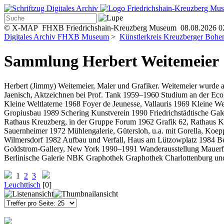
© X-MAP FHXB Friedrichshain-Kreuzberg Museum 08.08.2026 0
Digitales Archiv FHXB Museum
>
Künstlerkreis Kreuzberger Boh
Sammlung Herbert Weitemeier
Herbert (Jimmy) Weitemeier, Maler und Grafiker. Weitemeier wurde a
Jaenisch, Aktzeichnen bei Prof. Tank 1959–1960 Studium an der Ecol
Kleine Weltlaterne 1968 Foyer de Jeunesse, Vallauris 1969 Kleine W
Gropiusbau 1989 Schering Kunstverein 1990 Friedrichstädtische Ga
Rathaus Kreuzberg, in der Gruppe Forum 1962 Grafik 62, Rathaus Kre
Sauernheimer 1972 Mühlengalerie, Gütersloh, u.a. mit Gorella, Ko
Wilmersdorf 1982 Aufbau und Verfall, Haus am Lützowplatz 1984 Be
Goldstrom-Gallery, New York 1990–1991 Wanderausstellung Mauerfal
Berlinische Galerie NBK Graphothek Graphothek Charlottenburg
1
2
3
Leuchttisch
[
0
]