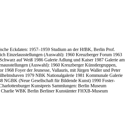
afische Eckdaten: 1957–1959 Studium an der HfBK, Berlin Prof.
reich Einzelausstellungen (Auswahl): 1960 Kreuzberger Forum 1963
ie Schwarz auf Weiß 1986 Galerie Adlung und Kaiser 1987 Galerie am
enausstellungen (Auswahl): 1960 Kreuzberger Künstlergruppen,
 1968 Foyer der Jeunesse, Vallauris, mit Jürgen Waller und Peter
e Wilhelmshaven 1979 NBK Nationalgalerie 1981 Kommunale Galerie
88 NGBK (Neue Gesellschaft für Bildende Kunst) 1990 Foster-
2 Charlottenburger Kunstpreis Sammlungen: Berlin Museum
t Charlie WBK Berlin Berliner Kunstämter FHXB-Museum